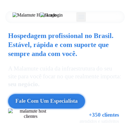
Nossas Soluções
Hospedagem profissional no Brasil.
Estável, rápida e com suporte que
sempre anda com você.
A Malamute cuida da infraestrutura do seu
site para você focar no que realmente importa:
seu negócio.
Fale Com Um Especialista
+350 clientes
atendidos e satisfeitos