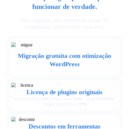
funcionar de verdade.
Sem exageros, sem promessas vazias. Só
estabilidade, performance e parceria.
Migração gratuita com otimização
WordPress
Licença de plugins originais
Elementor Pro
(49$)
, Fluent Forms
(63$)
, Flyng WP
(100$)
,
Oxygen Page Builder
(39$)
Descontos em ferramentas