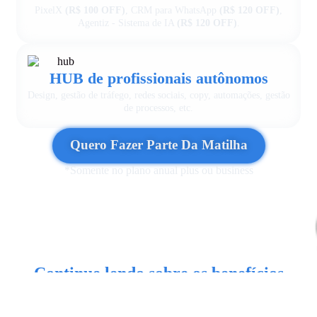
PixelX
(R$ 100 OFF)
, CRM para WhatsApp
(R$ 120 OFF)
,
Agentiz - Sistema de IA
(R$ 120 OFF)
.
HUB de profissionais autônomos
Design, gestão de tráfego, redes sociais, copy, automações, gestão
de processos, etc.
Quero Fazer Parte Da Matilha
*Somente no plano anual plus ou business
Continue lendo sobre os benefícios
Quem faz parte da Matilha tem sempre mais