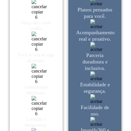
Planos pensados
para você.
Preço alto, custo
oculto.
Acompanhamento
real e proativo.
Você se vira se algo
Parceria
dá errado.
duradoura e
inclusiva.
Estabilidade e
Atendimento
segurança.
robotizado.
Facilidade de
uso.
Lentidão e
insegurança.
Imunify360 e