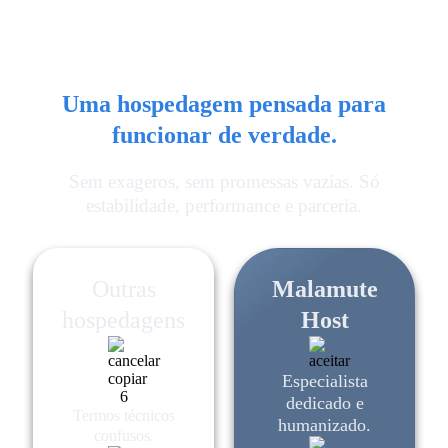
Uma hospedagem pensada para
funcionar de verdade.
Sem exageros, sem promessas vazias. Só
estabilidade, performance e parceria.
Outras
Malamute
hospedagens
Host
Especialista
dedicado e
Termos técnicos
humanizado.
confusos.